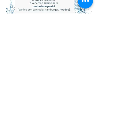
Per accedere alla Entry List
clicca sul link qui sotto
ENTRY LIST XXV MEETING CITTA' DI
LOANO
STAMPA IL PASS PER IL TUO
MEZZO AUTORIZZATO
clicca il
link qui sotto
MEZZO AUTORIZZATO