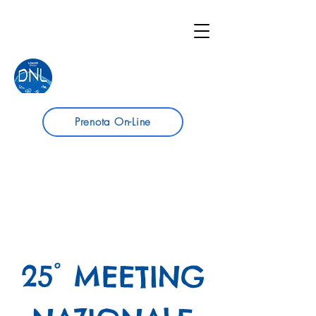
Prenota On-Line
25° MEETING